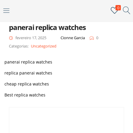
0
ENTRAR
panerai replica watches
Digite seu nome de usuário e senha para fazer o login.
fevereiro 17, 2025
Cionne Garcia
0
Categorias:
Uncategorized
panerai replica watches
replica panerai watches
Me lembar
Senha perdida?
cheap replica watches
Best replica watches