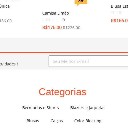
off
off
Única
Blusa Es
Camisa Limão
0
R$
166.0
186.00
R$
176.00
R$
226.00
ovidades !
Categorias
Bermudas e Shorts
Blazers e Jaquetas
Blusas
Calças
Color Blocking