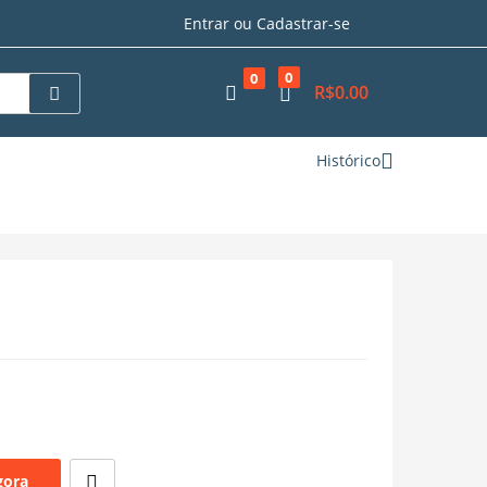
Entrar ou Cadastrar-se
0
0
R$
0.00
Histórico
gora