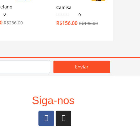
off
off
tefano
Camisa
0
0
0
R$
156.00
R$
236.00
R$
196.00
Enviar
Siga-nos