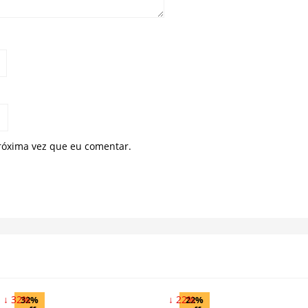
róxima vez que eu comentar.
↓ 32%
↓ 22%
32%
22%