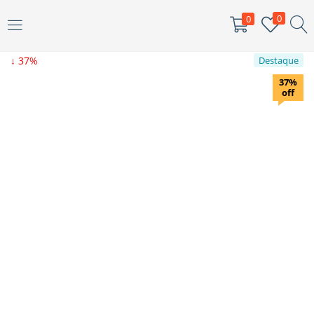
0
0
ENTRAR
↓ 37%
Destaque
Digite seu nome de usuário e senha para fazer o login.
37%
off
Me lembar
Senha perdida?