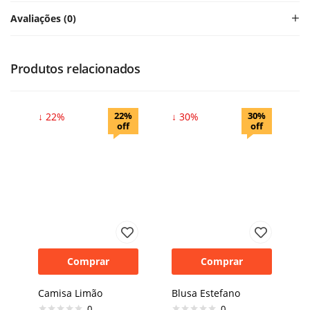
Avaliações (0)
Produtos relacionados
22%
30%
↓ 22%
↓ 30%
off
off
Comprar
Comprar
Camisa Limão
Blusa Estefano
0
0