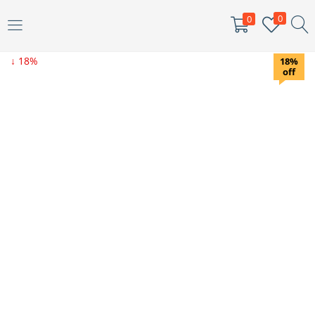
0
0
ENTRAR
↓ 18%
18%
off
Digite seu nome de usuário e senha para fazer o login.
Me lembar
Senha perdida?