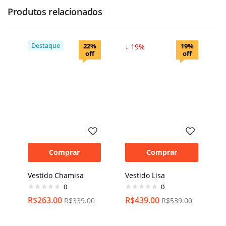
Produtos relacionados
Destaque
22%
19%
↓ 22%
↓ 19%
off
off
Comprar
Comprar
Vestido Chamisa
Vestido Lisa
0
0
R$
263.00
R$
439.00
R$
339.00
R$
539.00