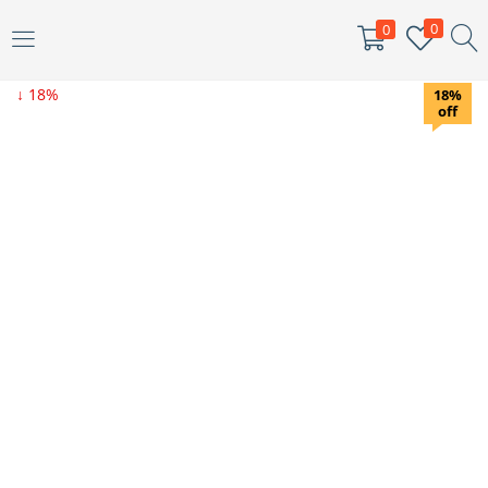
0
0
ENTRAR
↓ 18%
18%
off
Digite seu nome de usuário e senha para fazer o login.
Me lembar
Senha perdida?