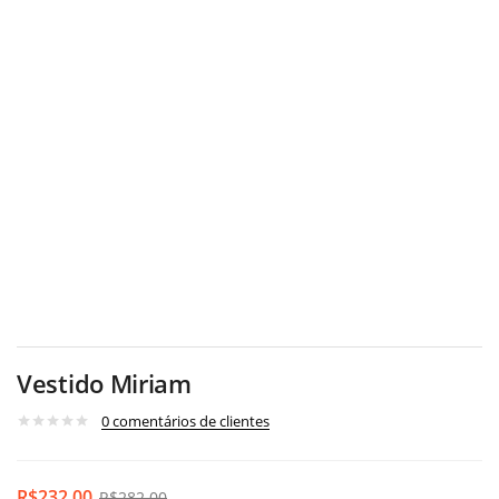
Vestido Miriam
0
comentários de clientes
R$
232.00
R$
282.00