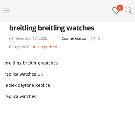
0
ENTRAR
breitling breitling watches
Digite seu nome de usuário e senha para fazer o login.
fevereiro 17, 2025
Cionne Garcia
0
Categorias:
Uncategorized
breitling breitling watches
replica watches UK
Me lembar
Senha perdida?
Rolex daytona Replica
replica watches