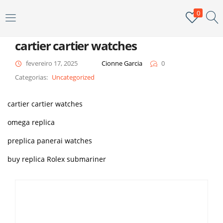
0
ENTRAR
cartier cartier watches
Digite seu nome de usuário e senha para fazer o login.
fevereiro 17, 2025
Cionne Garcia
0
Categorias:
Uncategorized
cartier cartier watches
omega replica
Me lembar
Senha perdida?
preplica panerai watches
buy replica Rolex submariner